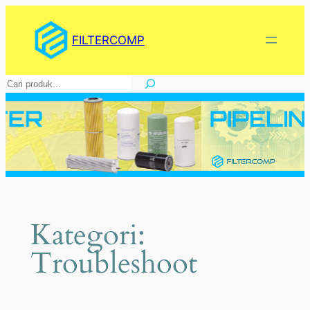
Lewati
ke
FILTERCOMP
konten
Pencarian
Kategori:
Troubleshoot