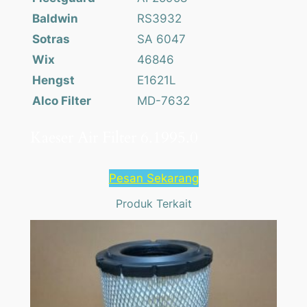
Baldwin
RS3932
Sotras
SA 6047
Wix
46846
Hengst
E1621L
Alco Filter
MD-7632
Kaeser Air Filter 6.1995.0
Pesan Sekarang
Produk Terkait