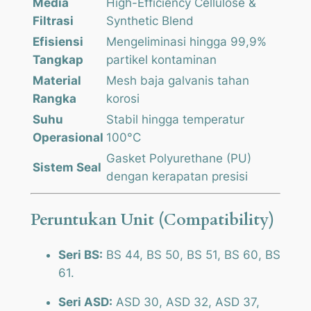
Media
High-Efficiency Cellulose &
Filtrasi
Synthetic Blend
Efisiensi
Mengeliminasi hingga 99,9%
Tangkap
partikel kontaminan
Material
Mesh baja galvanis tahan
Rangka
korosi
Suhu
Stabil hingga temperatur
Operasional
100°C
Gasket Polyurethane (PU)
Sistem Seal
dengan kerapatan presisi
Peruntukan Unit (Compatibility)
Seri BS:
BS 44, BS 50, BS 51, BS 60, BS
61.
Seri ASD:
ASD 30, ASD 32, ASD 37,