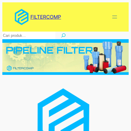
Lewati
ke
FILTERCOMP
konten
Pencarian